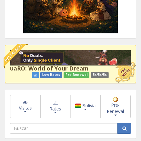
DESTACADO
uaRO: World of Your Dream
Low Rates
Pre-Renewal
5x/5x/5x
Pre-
Bolivia
Visitas
Rates
Renewal