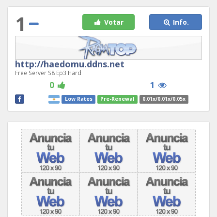
1
Votar
Info.
http://haedomu.ddns.net
Free Server S8 Ep3 Hard
0
1
Low Rates
Pre-Renewal
0.01x/0.01x/0.05x