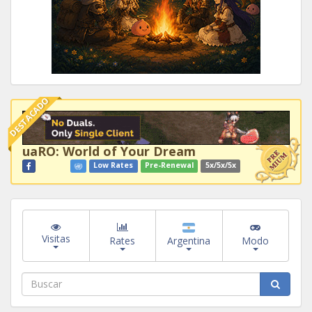
DESTACADO
uaRO: World of Your Dream
Low Rates
Pre-Renewal
5x/5x/5x
Visitas
Rates
Argentina
Modo