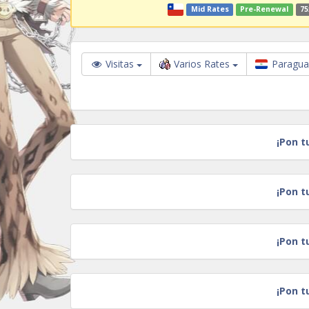
Mid Rates
Pre-Renewal
75
Visitas
Varios Rates
Paragu
¡Pon t
¡Pon t
¡Pon t
¡Pon t