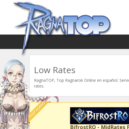
Low Rates
RagnaTOP, Top Ragnarok Online en español. Servid
rates.
DESTACADO
BifrostRO - MidRates 