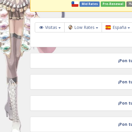
Mid Rates
Pre-Renewal
75
Visitas
Low Rates
España
¡Pon t
¡Pon t
¡Pon t
¡Pon t