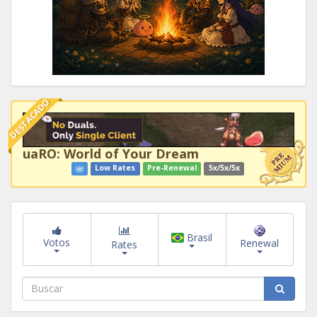
DESTACADO
uaRO: World of Your Dream
Low Rates
Pre-Renewal
5x/5x/5x
Brasil
Votos
Renewal
Rates