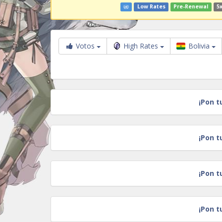
Low Rates
Pre-Renewal
5x
Votos
High Rates
Bolivia
¡Pon t
¡Pon t
¡Pon t
¡Pon t