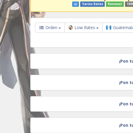
Varios Rates
Renewal
100
Orden
Low Rates
Guatemal
¡Pon t
¡Pon t
¡Pon t
¡Pon t